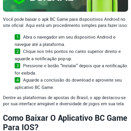
Você pode baixar o apk BC Game para dispositivos Android no
site oficial. Aqui está um procedimento simples para fazer isso:
Abra o navegador em seu dispositivo Android e
navegue até a plataforma.
Clique nos três pontos no canto superior direito e
aguarde a notificação pop-up.
Pressione o botão “Instalar” depois que a notificação
for exibida.
Aguarde a conclusão do download e aproveite seu
aplicativo BC Game.
Dentre as plataformas de apostas do Brasil, o app destacou-se
por sua interface amigável e diversidade de jogos em sua tela.
Como Baixar O Aplicativo BC Game
Para IOS?