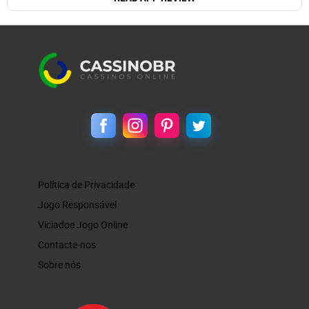
Política de Privacidade
Jogo Responsável
Viciadoe Jogo Online
Contacte-nos
Sobre nós