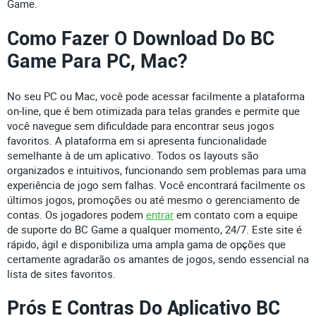
Game.
Como Fazer O Download Do BC
Game Para PC, Mac?
No seu PC ou Mac, você pode acessar facilmente a plataforma
on-line, que é bem otimizada para telas grandes e permite que
você navegue sem dificuldade para encontrar seus jogos
favoritos. A plataforma em si apresenta funcionalidade
semelhante à de um aplicativo. Todos os layouts são
organizados e intuitivos, funcionando sem problemas para uma
experiência de jogo sem falhas. Você encontrará facilmente os
últimos jogos, promoções ou até mesmo o gerenciamento de
contas. Os jogadores podem
entrar
em contato com a equipe
de suporte do BC Game a qualquer momento, 24/7. Este site é
rápido, ágil e disponibiliza uma ampla gama de opções que
certamente agradarão os amantes de jogos, sendo essencial na
lista de sites favoritos.
Prós E Contras Do Aplicativo BC