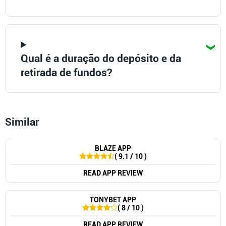
Qual é a duração do depósito e da
retirada de fundos?
Similar
BLAZE APP
( 9.1 / 10 )
READ APP REVIEW
TONYBET APP
( 8 / 10 )
READ APP REVIEW