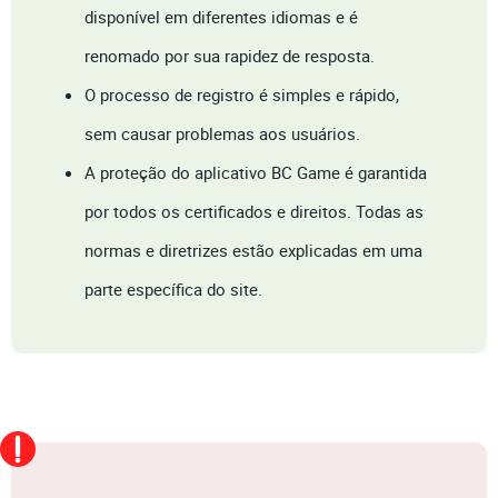
disponível em diferentes idiomas e é
renomado por sua rapidez de resposta.
O processo de registro é simples e rápido,
sem causar problemas aos usuários.
A proteção do aplicativo BC Game é garantida
por todos os certificados e direitos. Todas as
normas e diretrizes estão explicadas em uma
parte específica do site.