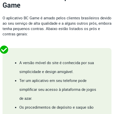
Game
O aplicativo BC Game é amado pelos clientes brasileiros devido
ao seu serviço de alta qualidade e a alguns outros prós, embora
tenha pequenos contras. Abaixo estão listados os prós e
contras gerais:
A versão móvel do site é conhecida por sua
simplicidade e design amigável.
Ter um aplicativo em seu telefone pode
simplificar seu acesso à plataforma de jogos
de azar.
Os procedimentos de depósito e saque são