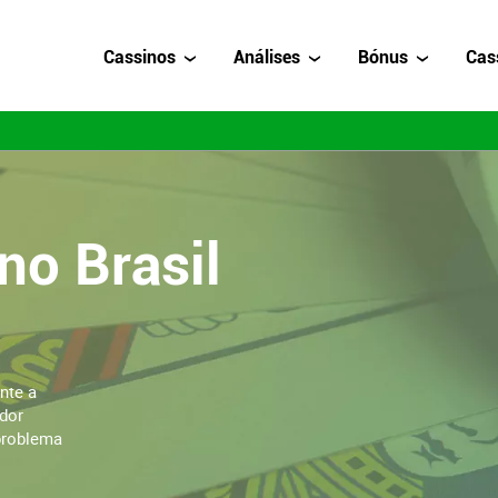
Cassinos
Análises
Bónus
Cas
no Brasil
nte a
ador
 problema