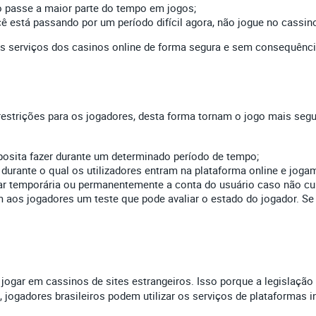
ão passe a maior parte do tempo em jogos;
ê está passando por um período difícil agora, não jogue no cassin
 os serviços dos casinos online de forma segura e sem consequênci
restrições para os jogadores, desta forma tornam o jogo mais seg
posita fazer durante um determinado período de tempo;
urante o qual os utilizadores entram na plataforma online e joga
r temporária ou permanentemente a conta do usuário caso não cum
aos jogadores um teste que pode avaliar o estado do jogador. Se o 
ogar em cassinos de sites estrangeiros. Isso porque a legislação b
, jogadores brasileiros podem utilizar os serviços de plataformas i