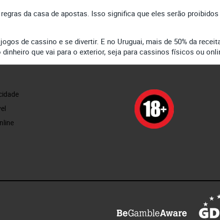
gras da casa de apostas. Isso significa que eles serão proibidos 
jogos de cassino e se divertir. E no Uruguai, mais de 50% da receit
dinheiro que vai para o exterior, seja para cassinos físicos ou onli
acidade
el
nline