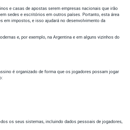
asinos e casas de apostas serem empresas nacionais que irão
m sedes e escritórios em outros países. Portanto, esta área
hões em impostos, e isso ajudará no desenvolvimento da
odernas e, por exemplo, na Argentina e em alguns vizinhos do
 cassino é organizado de forma que os jogadores possam jogar
o:
odos os seus sistemas, incluindo dados pessoais de jogadores,