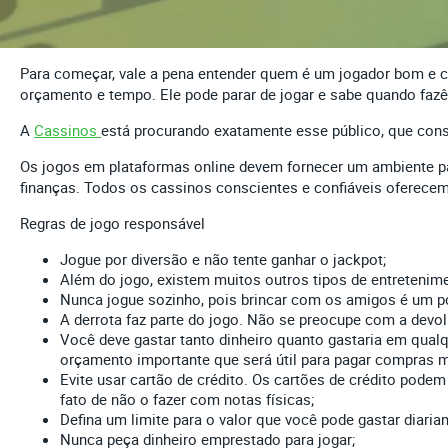
Para começar, vale a pena entender quem é um jogador bom e c
orçamento e tempo. Ele pode parar de jogar e sabe quando fazê
A
Cassinos
está procurando exatamente esse público, que con
Os jogos em plataformas online devem fornecer um ambiente pa
finanças. Todos os cassinos conscientes e confiáveis ​​oferec
Regras de jogo responsável
Jogue por diversão e não tente ganhar o jackpot;
Além do jogo, existem muitos outros tipos de entretenim
Nunca jogue sozinho, pois brincar com os amigos é um p
A derrota faz parte do jogo. Não se preocupe com a devolu
Você deve gastar tanto dinheiro quanto gastaria em qualq
orçamento importante que será útil para pagar compras m
Evite usar cartão de crédito. Os cartões de crédito pode
fato de não o fazer com notas físicas;
Defina um limite para o valor que você pode gastar diar
Nunca peça dinheiro emprestado para jogar;