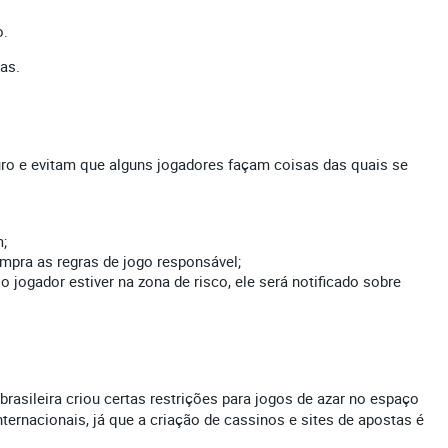
o.
as.
uro e evitam que alguns jogadores façam coisas das quais se
m;
pra as regras de jogo responsável;
jogador estiver na zona de risco, ele será notificado sobre
rasileira criou certas restrições para jogos de azar no espaço
nternacionais, já que a criação de cassinos e sites de apostas é