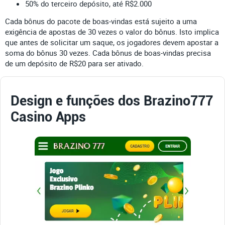
50% do terceiro depósito, até R$2.000
Cada bônus do pacote de boas-vindas está sujeito a uma
exigência de apostas de 30 vezes o valor do bônus. Isto implica
que antes de solicitar um saque, os jogadores devem apostar a
soma do bônus 30 vezes. Cada bônus de boas-vindas precisa
de um depósito de R$20 para ser ativado.
Design e funções dos Brazino777
Casino Apps