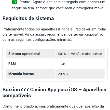
Pronto: Agora o site será carregado com apenas um
toque na tela, sempre que você abrir o navegador móvel.
Requisitos de sistema
Praticamente todos os aparelhos iPhone e iPad deveriam rodar
o site móvel. Ainda assim, recomendamos ter um dispositivo
com as seguintes configurações mínimas:
iOS 6 ou versão mais recente
Sistema operacional
1 GB
RAM
20 MB
Memória interna
Brazino777 Casino App para iOS – Aparelhos
compatíveis
Como mencionado acima, praticamente qualquer aparelho da