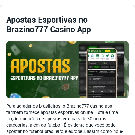
Apostas Esportivas no
Brazino777 Casino App
Para agradar os brasileiros, o Brazino777 casino app
também fornece apostas esportivas online. Esta é uma
seção que oferece apostas em mais de 30 outras
categorias, além do futebol. É evidente que você pode
apostar no futebol brasileiro e europeu, assim como no e-