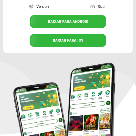
Version
Size
BAIXAR PARA ANDROID
BAIXAR PARA IOS