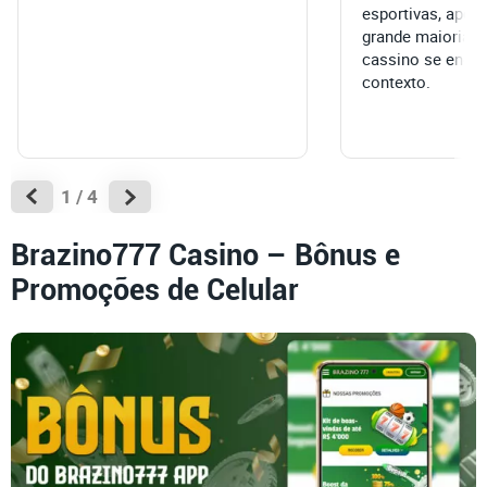
esportivas, apost
grande maioria d
cassino se enqu
contexto.
1 / 4
Brazino777 Casino – Bônus e
Promoções de Celular