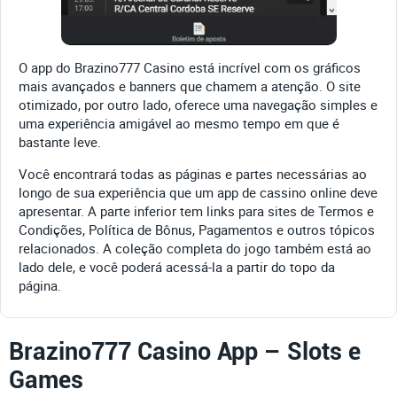
O app do Brazino777 Casino está incrível com os gráficos
mais avançados e banners que chamem a atenção. O site
otimizado, por outro lado, oferece uma navegação simples e
uma experiência amigável ao mesmo tempo em que é
bastante leve.
Você encontrará todas as páginas e partes necessárias ao
longo de sua experiência que um app de cassino online deve
apresentar. A parte inferior tem links para sites de Termos e
Condições, Política de Bônus, Pagamentos e outros tópicos
relacionados. A coleção completa do jogo também está ao
lado dele, e você poderá acessá-la a partir do topo da
página.
Brazino777 Casino App – Slots e
Games