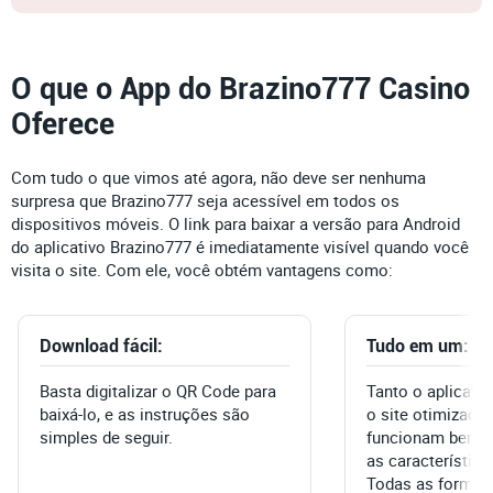
O que o App do Brazino777 Casino
Oferece
Com tudo o que vimos até agora, não deve ser nenhuma
surpresa que Brazino777 seja acessível em todos os
dispositivos móveis. O link para baixar a versão para Android
do aplicativo Brazino777 é imediatamente visível quando você
visita o site. Com ele, você obtém vantagens como:
Download fácil:
Tudo em um:
Basta digitalizar o QR Code para
Tanto o aplicati
baixá-lo, e as instruções são
o site otimizado 
simples de seguir.
funcionam bem e
as característica
Todas as formas