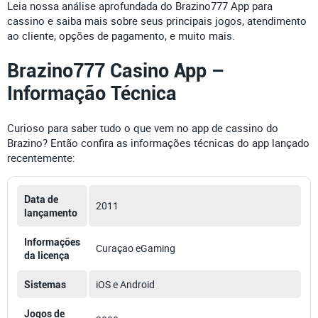
Leia nossa análise aprofundada do Brazino777 App para
cassino e saiba mais sobre seus principais jogos, atendimento
ao cliente, opções de pagamento, e muito mais.
Brazino777 Casino App –
Informação Técnica
Curioso para saber tudo o que vem no app de cassino do
Brazino? Então confira as informações técnicas do app lançado
recentemente:
Data de
2011
lançamento
Informações
Curaçao eGaming
da licença
iOS e Android
Sistemas
Jogos de