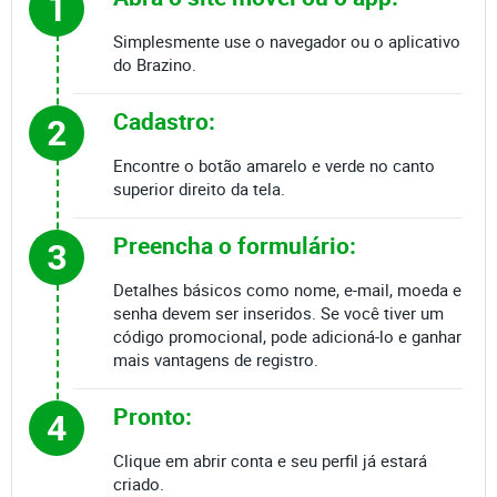
1
Simplesmente use o navegador ou o aplicativo
do Brazino.
Cadastro:
2
Encontre o botão amarelo e verde no canto
superior direito da tela.
Preencha o formulário:
3
Detalhes básicos como nome, e-mail, moeda e
senha devem ser inseridos. Se você tiver um
código promocional, pode adicioná-lo e ganhar
mais vantagens de registro.
Pronto:
4
Clique em abrir conta e seu perfil já estará
criado.