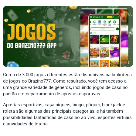
Cerca de 3.000 jogos diferentes estão disponíveis na biblioteca
de jogos do Brazino777. Como resultado, você tem acesso a
uma grande variedade de gêneros, incluindo jogos de cassino
padrão e o departamento de apostas esportivas.
Apostas esportivas, caça-níqueis, bingo, pôquer, blackjack e
roleta são algumas das principais categorias, e há também
possibilidades fantásticas de cassino ao vivo, esportes virtuais
e atividades de loteria.