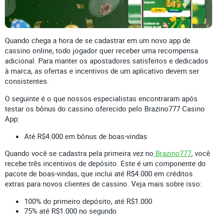
Quando chega a hora de se cadastrar em um novo app de
cassino online, todo jogador quer receber uma recompensa
adicional. Para manter os apostadores satisfeitos e dedicados
à marca, as ofertas e incentivos de um aplicativo devem ser
consistentes.
O seguinte é o que nossos especialistas encontraram após
testar os bônus do cassino oferecido pelo Brazino777 Casino
App:
Até R$4.000 em bônus de boas-vindas
Quando você se cadastra pela primeira vez no
Brazino777
, você
recebe três incentivos de depósito. Este é um componente do
pacote de boas-vindas, que inclui até R$4.000 em créditos
extras para novos clientes de cassino. Veja mais sobre isso:
100% do primeiro depósito, até R$1.000
75% até R$1.000 no segundo