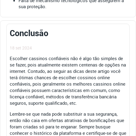
Falta de mecanismo tecnológicos que assegurem a
sua proteção.
Conclusão
18 set 2024
Escolher cassinos confiáveis não é algo tão simples de
se fazer, pois atualmente existem centenas de opções na
internet. Contudo, ao seguir as dicas deste artigo você
terá ótimas chances de escolher cossinos online
confiáveis, pois geralmente os melhores cassinos online
confiáveis possuem características em comum, como
licença confiável, métodos de transferência bancária
seguros, suporte qualificado, etc.
Lembre-se que nada pode substituir a sua segurança,
então não caia em ofertas atrativas de bonificações que
foram criadas só para te enganar. Sempre busque
conhecer o histórico da plataforma e certifique-se de que