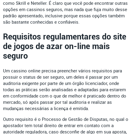
como Skrill e Neteller. É claro que você pode encontrar outras
opções em cassinos seguros, mas nada que fuja muito desse
padrão apresentado, inclusive porque essas opções também
são bastante conhecidas e confiáveis.
Requisitos regulamentares do site
de jogos de azar on-line mais
seguro
Um cassino online precisa preencher vários requisitos para
possuir o status de ser seguro, um deles é passar por um
auditoria exigente por parte de um órgão licenciador, onde
todas as práticas serão analisadas e adaptadas para estarem
em conformidade com o que de melhor é praticado dentro do
mercado, só após passar por tal auditoria e realizar as
mudanças necessárias a licença é emitida.
Outro requisito é o Processo de Gestão de Disputas, no qual o
apostador tem total direito de entrar em contato com a
autoridade reguladora, caso desconfie de algo em sua aposta,