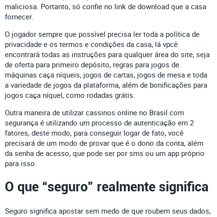
maliciosa. Portanto, só confie no link de download que a casa
fornecer.
O jogador sempre que possível precisa ler toda a política de
privacidade e os termos e condições da casa, lá vpcê
encontrará todas as instruções para qualquer área do site, seja
de oferta para primeiro depósito, regras para jogos de
máquinas caça níqueis, jogos de cartas, jogos de mesa e toda
a variedade de jogos da plataforma, além de bonificações para
jogos caça níquel, como rodadas grátis.
Outra maneira de utilizar cassinos online no Brasil com
segurança é utilizando um processo de autenticação em 2
fatores, deste modo, para conseguir logar de fato, você
precisará de um modo de provar que é o dono da conta, além
da senha de acesso, que pode ser por sms ou um app próprio
para isso.
O que “seguro” realmente significa
Seguro significa apostar sem medo de que roubem seus dados,