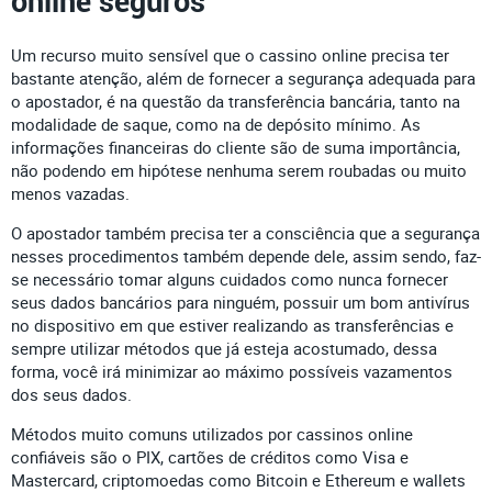
online seguros
Um recurso muito sensível que o cassino online precisa ter
bastante atenção, além de fornecer a segurança adequada para
o apostador, é na questão da transferência bancária, tanto na
modalidade de saque, como na de depósito mínimo. As
informações financeiras do cliente são de suma importância,
não podendo em hipótese nenhuma serem roubadas ou muito
menos vazadas.
O apostador também precisa ter a consciência que a segurança
nesses procedimentos também depende dele, assim sendo, faz-
se necessário tomar alguns cuidados como nunca fornecer
seus dados bancários para ninguém, possuir um bom antivírus
no dispositivo em que estiver realizando as transferências e
sempre utilizar métodos que já esteja acostumado, dessa
forma, você irá minimizar ao máximo possíveis vazamentos
dos seus dados.
Métodos muito comuns utilizados por cassinos online
confiáveis são o PIX, cartões de créditos como Visa e
Mastercard, criptomoedas como Bitcoin e Ethereum e wallets