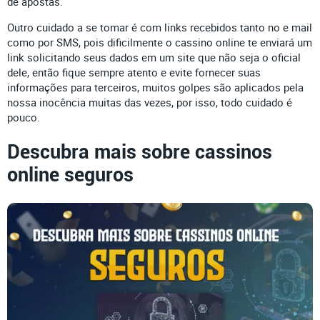
de apostas.
Outro cuidado a se tomar é com links recebidos tanto no e mail
como por SMS, pois dificilmente o cassino online te enviará um
link solicitando seus dados em um site que não seja o oficial
dele, então fique sempre atento e evite fornecer suas
informações para terceiros, muitos golpes são aplicados pela
nossa inocência muitas das vezes, por isso, todo cuidado é
pouco.
Descubra mais sobre cassinos
online seguros