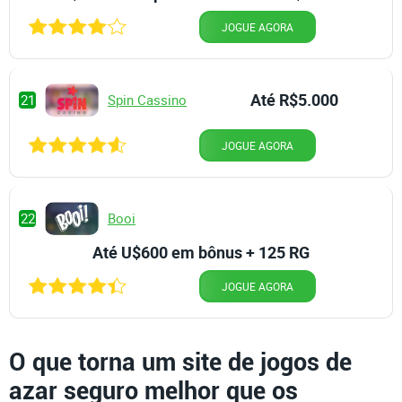
JOGUE AGORA
Até R$5.000
Spin Cassino
JOGUE AGORA
Booi
Até U$600 em bônus + 125 RG
JOGUE AGORA
O que torna um site de jogos de
azar seguro melhor que os