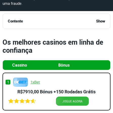
uma fraude.
Contente
Show
Os melhores casinos em linha de
confiança
Сassino
Bônus
1xBet
R$7910,00 Bónus +150 Rodadas Grátis
JOGUE AGORA